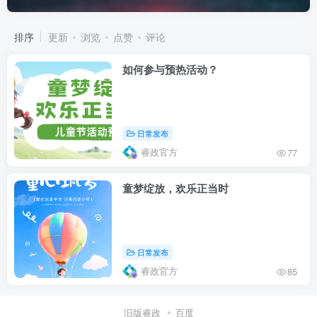
排序
更新
浏览
点赞
评论
如何参与预热活动？
日常发布
睿政官方
77
童梦绽放，欢乐正当时
日常发布
睿政官方
85
旧版睿政
百度