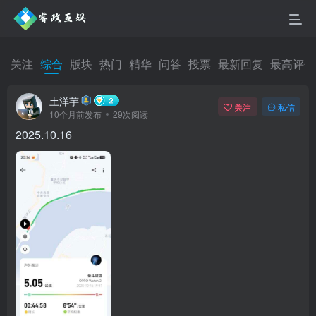
关注
综合
版块
热门
精华
问答
投票
最新回复
最高评分
土洋芋
关注
私信
10个月前发布
29次阅读
2025.10.16