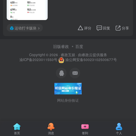
运动打卡版块
评分
回复
分享
旧版睿政
百度
Copyright © 2026 ·
睿政互娱
· 由
睿政云
提供服务
渝ICP备2023011550号
渝公网安备50023102500677号
网站身份验证
首页
消息
签到
个人