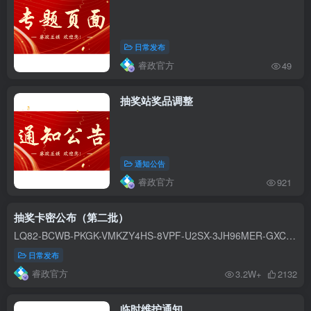
日常发布
睿政官方
49
抽奖站奖品调整
通知公告
睿政官方
921
抽奖卡密公布（第二批）
LQ82-BCWB-PKGK-VMKZY4HS-8VPF-U2SX-3JH96MER-GXCM-Y5A7-RHHM8JC8-77ZB-VJQ6-DY9B2KBW-JP94-JENV-NCWU
日常发布
睿政官方
3.2W+
2132
临时维护通知