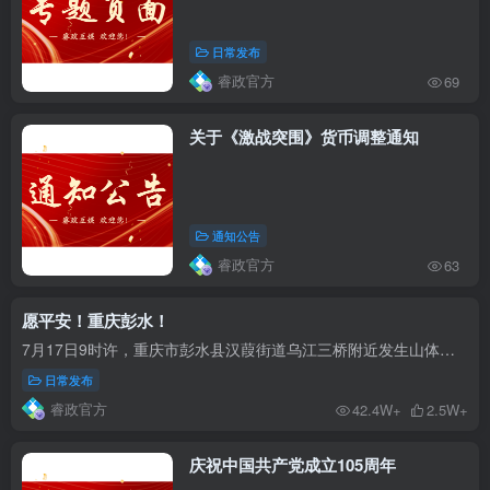
日常发布
睿政官方
69
关于《激战突围》货币调整通知
通知公告
睿政官方
63
愿平安！重庆彭水！
7月17日9时许，重庆市彭水县汉葭街道乌江三桥附近发生山体垮塌，造成房屋倒塌，有人员被困。应急管理部启动国家地质灾害二级应急响应，有关负责人率工作组赶赴现场指导救援处置。接报后，应急管...
日常发布
睿政官方
42.4W+
2.5W+
庆祝中国共产党成立105周年