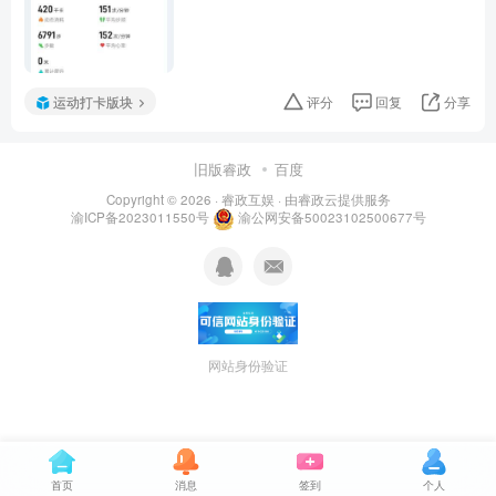
运动打卡版块
评分
回复
分享
旧版睿政
百度
Copyright © 2026 ·
睿政互娱
· 由
睿政云
提供服务
渝ICP备2023011550号
渝公网安备50023102500677号
网站身份验证
首页
消息
签到
个人