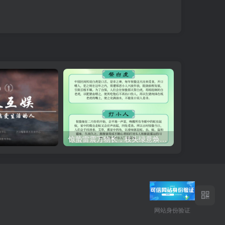
！
惊蛰雷震万物长，枝头绿意焕生机！
网站身份验证