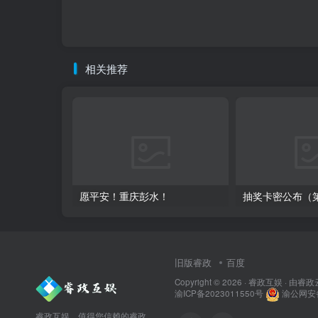
相关推荐
愿平安！重庆彭水！
抽奖卡密公布（
旧版睿政
百度
Copyright © 2026 ·
睿政互娱
· 由
睿政
渝ICP备2023011550号
渝公网安备5
睿政互娱，值得您信赖的睿政