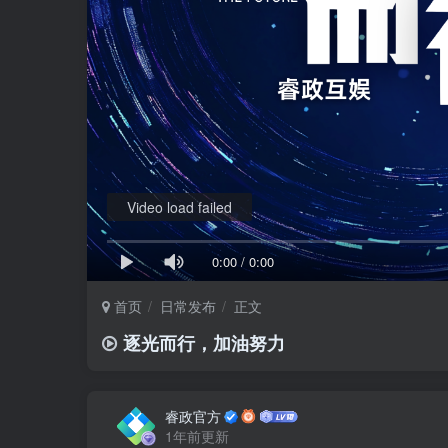
Video load failed
0:00
/
0:00
首页
日常发布
正文
逐光而行，加油努力
睿政官方
1年前更新