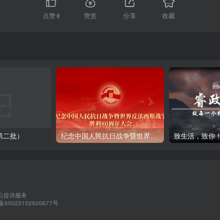
点赞
8
赞赏
分享
收藏
第二批）
纪念中国人民抗日战争暨世界反法西斯战争胜利80周年
致生活，致你
云
提供服务
0023102500677号