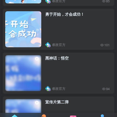
睿政官方
85
勇于开始，才会成功！
睿政官方
101
黑神话：悟空
睿政官方
94
宣传片第二弹