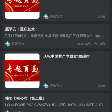
睿政官方
69
愿平安！重庆彭水！
7月17日9时许，重庆市彭水县汉葭街道乌江三桥附近发生山体垮塌，造成房屋倒塌，有人员被困。应急管理部启动国家地质灾害二级应急响应，有关负责人率工作组赶赴现场指导救援处置。接报后，应急管...
睿政官方
42.4W+
2.5W+
庆祝中国共产党成立105周年
睿政官方
49
抽奖卡密公布（第二批）
LQ82-BCWB-PKGK-VMKZY4HS-8VPF-U2SX-3JH96MER-GXCM-Y5A7-RHHM8JC8-77ZB-VJQ6-DY9B2KBW-JP94-JENV-NCWU