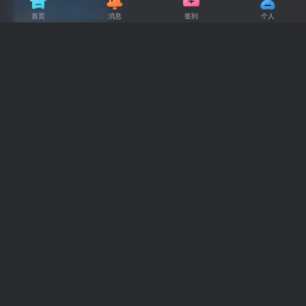
首页
消息
签到
个人
睿政官方
72
回到顶部
宣传片第一弹
睿政官方
46
致生活，致你！
睿政官方
3544
惊蛰雷震万物长，枝头绿意焕生机！