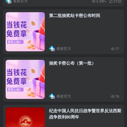
睿政官方
3.2W+
2132
第二批抽奖站卡密公布时间
睿政官方
77
抽奖卡密公布（第一批）
睿政官方
76
纪念中国人民抗日战争暨世界反法西斯
战争胜利80周年