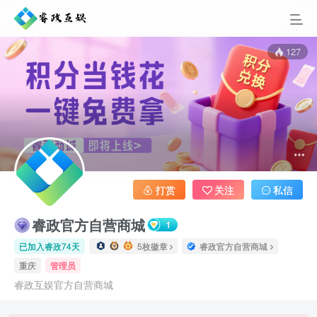
127
打赏
关注
私信
睿政官方自营商城
已加入睿政74天
5枚徽章
睿政官方自营商城
重庆
管理员
睿政欢迎您！本周主题音乐：惊鸿一面
睿政互娱官方自营商城
睿政互娱商城即将上线，当前测试中！