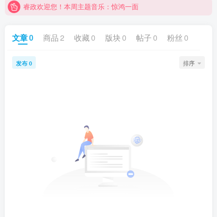
睿政欢迎您！本周主题音乐：惊鸿一面
睿政互娱商城即将上线，当前测试中！
文章
0
商品
2
收藏
0
版块
0
帖子
0
粉丝
0
发布
排序
0