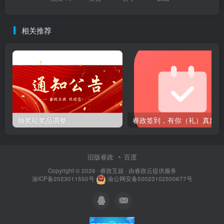
相关推荐
抽奖站奖品调整
睿政签到，有你（礼）真好
旧版睿政
百度
Copyright © 2026 ·
睿政互娱
· 由
睿政云
提供服务
渝ICP备2023011550号
渝公网安备50023102500677号